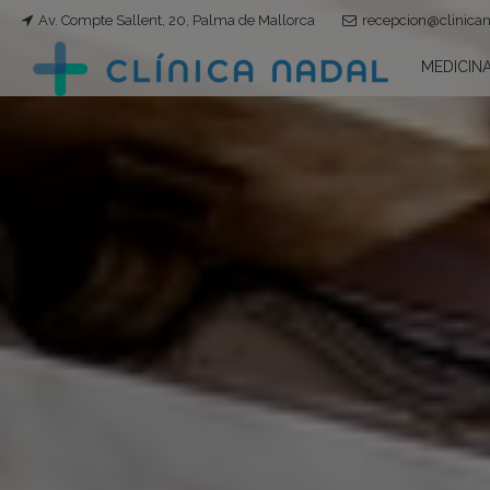
Av. Compte Sallent, 20, Palma de Mallorca
recepcion@clinica
MEDICINA