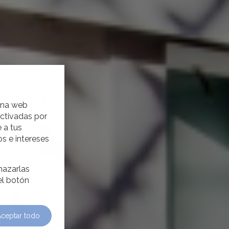
gina web
activadas por
 a tus
s e intereses
hazarlas
el botón
Aceptar todo