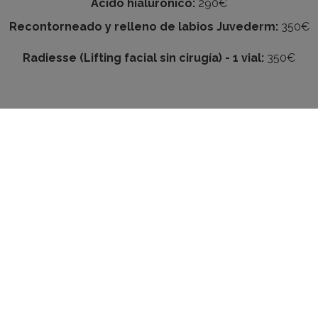
Ácido hialurónico:
290€
Recontorneado y relleno de labios Juvederm:
350€
Radiesse (Lifting facial sin cirugía) - 1 vial:
350€