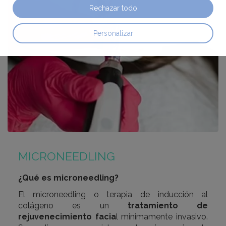
Rechazar todo
Personalizar
MICRONEEDLING
¿Qué es microneedling?
El microneedling o terapia de inducción al
colágeno es un
tratamiento de
rejuvenecimiento facia
l minimamente invasivo.