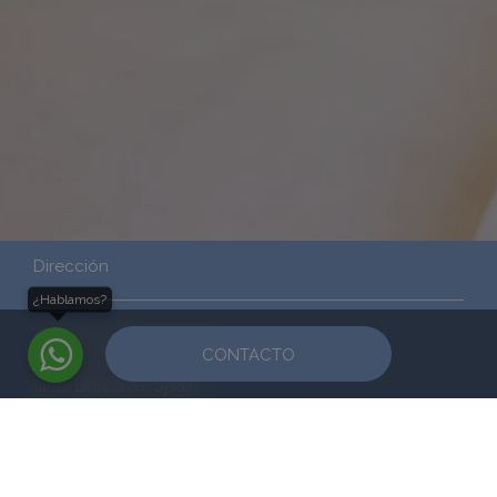
Dirección
¿Hablamos?
Av. Compte Sallent, 20
CONTACTO
07003 Palma de Mallorca
Islas Baleares, Spain
Contacto
Email: recepcion@clinicanadalpalma.com