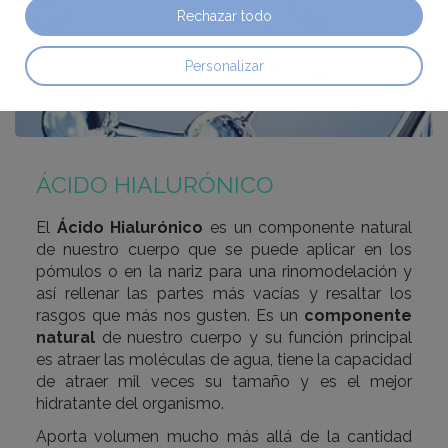
Rechazar todo
Personalizar
ÁCIDO HIALURÓNICO
El
Ácido Hialurónico
es un componente natural
de nuestro cuerpo que se puede aplicar en los
pómulos o en la nariz para una rinomodelación y
así rellenar las partes más vacías y resaltar los
rasgos que más nos gusten. Es un
componente
natural
de nuestro cuerpo y su función principal
es atraer las moléculas de agua, tiene la capacidad
de atraer mil veces su tamaño y es el mejor
hidratante del organismo.
Aporta volumen mucho más allá de la cantidad